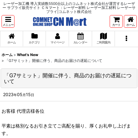
レーザー加工機 導入実績数5500台以上のコムネット株式会社が運営するレーザ
ー サプライ販売サイト ＣＮマート：レーザー材料 レーザー加工材料 レーザーサ
プライ|コムネット株式会社
メニュー
カート
ホーム
ホーム
カテゴリ
マイページ
カレンダー
ご利用案内
ホーム
>
What's New
>
「G7サミット」開催に伴う、商品のお届けの遅延について
「G7サミット」開催に伴う、商品のお届けの遅延につ
いて
2023
05
15
年
月
日
お客様 代理店様各位
平素は格別なるお引き立てご高配を賜り、厚くお礼申し上げま
す。