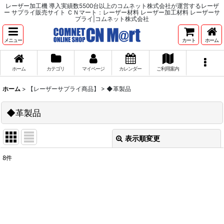
レーザー加工機 導入実績数5500台以上のコムネット株式会社が運営するレーザ
ー サプライ販売サイト ＣＮマート：レーザー材料 レーザー加工材料 レーザーサ
プライ|コムネット株式会社
メニュー
カート
ホーム
ホーム
カテゴリ
マイページ
カレンダー
ご利用案内
ホーム
>
【レーザーサプライ商品】
>
◆革製品
◆革製品
表示順変更
閉じる
8
件
表示数
:
並び順
:
絞り込む