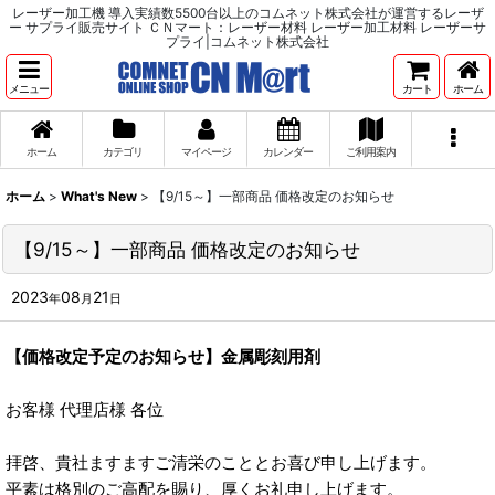
レーザー加工機 導入実績数5500台以上のコムネット株式会社が運営するレーザ
ー サプライ販売サイト ＣＮマート：レーザー材料 レーザー加工材料 レーザーサ
プライ|コムネット株式会社
メニュー
カート
ホーム
ホーム
カテゴリ
マイページ
カレンダー
ご利用案内
ホーム
>
What's New
>
【9/15～】一部商品 価格改定のお知らせ
【9/15～】一部商品 価格改定のお知らせ
2023
08
21
年
月
日
【価格改定予定のお知らせ】金属彫刻用剤
お客様 代理店様 各位
拝啓、貴社ますますご清栄のこととお喜び申し上げます。
平素は格別のご高配を賜り、厚くお礼申し上げます。