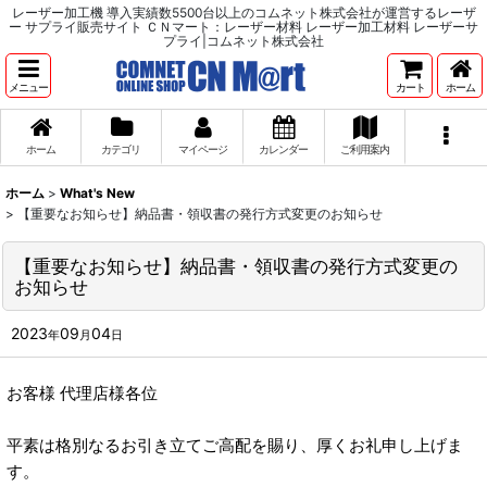
レーザー加工機 導入実績数5500台以上のコムネット株式会社が運営するレーザ
ー サプライ販売サイト ＣＮマート：レーザー材料 レーザー加工材料 レーザーサ
プライ|コムネット株式会社
メニュー
カート
ホーム
ホーム
カテゴリ
マイページ
カレンダー
ご利用案内
ホーム
>
What's New
>
【重要なお知らせ】納品書・領収書の発行方式変更のお知らせ
【重要なお知らせ】納品書・領収書の発行方式変更の
お知らせ
2023
09
04
年
月
日
お客様 代理店様各位
平素は格別なるお引き立てご高配を賜り、厚くお礼申し上げま
す。