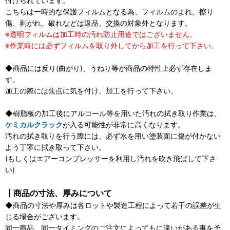
付けられています。
こちらは一時的な保護フィルムとなる為、フィルムのよれ、擦り
傷、剥がれ、破れなどは返品、交換の対象外となります。
※透明フィルムは加工時の汚れ防止用途ではございません。
※作業時には必ずフィルムを取り外してから加工を行って下さい。
◆商品には反り(曲がり)、うねり等が商品の特性上必ず存在しま
す。
加工の際には焦点に気を付け、加工を行って下さい。
◆樹脂板の加工後にアルコール等を用いた汚れの拭き取り作業は、
ケミカルクラック
が入る可能性が非常に高くなります。
汚れの拭き取りを行う際には、必ず水を用い塗装面に傷が付かない
よう丁寧に拭き取って下さい。
(もしくはエアーコンプレッサーを利用し汚れを吹き飛ばして下さ
い)
┃商品の寸法、厚みについて
◆商品の寸法や厚みは各ロットや製造工程によって若干の誤差が生
じる場合がございます。
同一商品、同一タイミングのご注文によってもに違いがある事を予