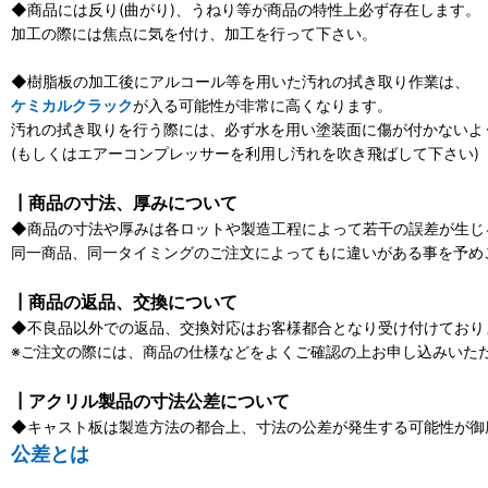
◆商品には反り(曲がり)、うねり等が商品の特性上必ず存在します。
加工の際には焦点に気を付け、加工を行って下さい。
◆樹脂板の加工後にアルコール等を用いた汚れの拭き取り作業は、
ケミカルクラック
が入る可能性が非常に高くなります。
汚れの拭き取りを行う際には、必ず水を用い塗装面に傷が付かないよ
(もしくはエアーコンプレッサーを利用し汚れを吹き飛ばして下さい)
┃商品の寸法、厚みについて
◆商品の寸法や厚みは各ロットや製造工程によって若干の誤差が生じ
同一商品、同一タイミングのご注文によってもに違いがある事を予め
┃商品の返品、交換について
◆不良品以外での返品、交換対応はお客様都合となり受け付けており
※ご注文の際には、商品の仕様などをよくご確認の上お申し込みいた
┃アクリル製品の寸法公差について
◆キャスト板は製造方法の都合上、寸法の公差が発生する可能性が御
公差とは