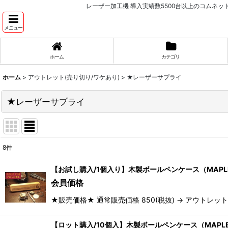
レーザー加工機 導入実績数5500台以上のコムネ
メニュー
ホーム
カテゴリ
ホーム
>
アウトレット(売り切り/ワケあり)
>
★レーザーサプライ
★レーザーサプライ
8
件
表示数
:
【お試し購入/1個入り】木製ボールペンケース（MAPL
会員価格
並び順
:
★販売価格★ 通常販売価格 850(税抜) → アウトレッ
【ロット購入/10個入】木製ボールペンケース（MAPL