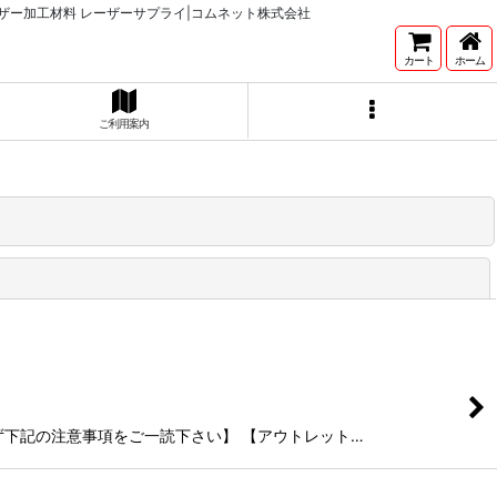
ザー加工材料 レーザーサプライ|コムネット株式会社
カート
ホーム
ご利用案内
閉じる
には必ず下記の注意事項をご一読下さい】 【アウトレット…