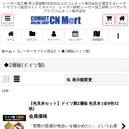
レーザー加工機 導入実績数5500台以上のコムネット株式会社が運営するレーザ
ー サプライ販売サイト ＣＮマート：レーザー材料 レーザー加工材料 レーザーサ
プライ|コムネット株式会社
メニュー
カート
ホーム
ホーム
カテゴリ
マイページ
カレンダー
ご利用案内
ホーム
>
【レーザーサプライ商品】
>
◆2層板(ドイツ製)
◆2層板(ドイツ製)
表示順変更
閉じる
13
件
表示数
:
【色見本セット】ドイツ製2層板 色見本 (全9色12
枚)
並び順
:
会員価格
「実際の質感や色合いを確かめたい」というお客
絞り込む