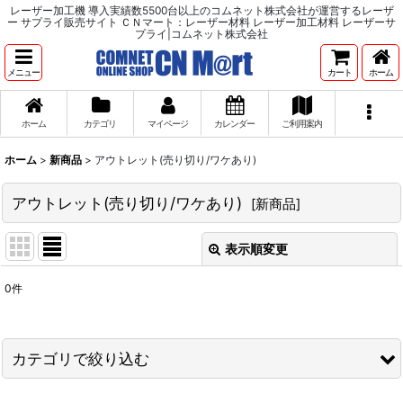
レーザー加工機 導入実績数5500台以上のコムネット株式会社が運営するレーザ
ー サプライ販売サイト ＣＮマート：レーザー材料 レーザー加工材料 レーザーサ
プライ|コムネット株式会社
メニュー
カート
ホーム
ホーム
カテゴリ
マイページ
カレンダー
ご利用案内
ホーム
>
新商品
>
アウトレット(売り切り/ワケあり)
アウトレット(売り切り/ワケあり)
[
新商品
]
表示順変更
閉じる
0
件
サブカテゴリ
:
表示数
:
カテゴリで絞り込む
並び順
: