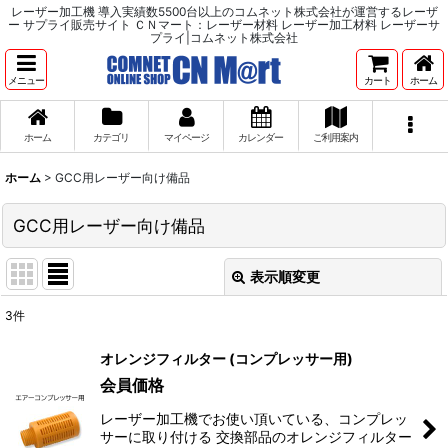
レーザー加工機 導入実績数5500台以上のコムネット株式会社が運営するレーザ
ー サプライ販売サイト ＣＮマート：レーザー材料 レーザー加工材料 レーザーサ
プライ|コムネット株式会社
メニュー
カート
ホーム
ホーム
カテゴリ
マイページ
カレンダー
ご利用案内
ホーム
>
GCC用レーザー向け備品
GCC用レーザー向け備品
表示順変更
閉じる
3
件
サブカテゴリ
:
オレンジフィルター (コンプレッサー用)
会員価格
表示数
:
レーザー加工機でお使い頂いている、コンプレッ
サーに取り付ける 交換部品のオレンジフィルター
並び順
: