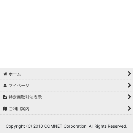
絞り込む
【レーザーサプライ商品】 (全商品)
◆2層板(アメリカ製)
◆2層板(アメリカ製) 特殊柄
◆2層板(ドイツ製)
◆2層板(ドイツ製UVシート)
◆MDF板
ホーム
◆アクリル板
マイページ
◆レーザーホイル(箔押し風シート)
特定商取引法表示
ご利用案内
◆木製品
◆印章用品
Copyright (C) 2010 COMNET Corporation. All Rights Reserved.