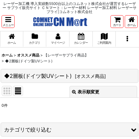
レーザー加工機 導入実績数5500台以上のコムネット株式会社が運営するレーザ
ー サプライ販売サイト ＣＮマート：レーザー材料 レーザー加工材料 レーザーサ
プライ|コムネット株式会社
メニュー
カート
ホーム
ホーム
カテゴリ
マイページ
カレンダー
ご利用案内
ホーム
>
オススメ商品
>
【レーザーサプライ商品】
>
◆2層板(ドイツ製UVシート)
◆2層板(ドイツ製UVシート)
[
オススメ商品
]
表示順変更
閉じる
0
件
表示数
:
並び順
:
カテゴリで絞り込む