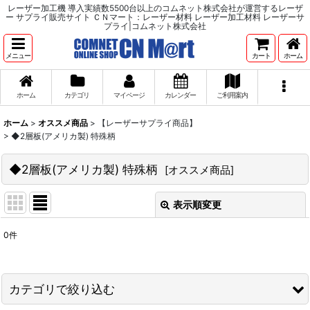
レーザー加工機 導入実績数5500台以上のコムネット株式会社が運営するレーザ
ー サプライ販売サイト ＣＮマート：レーザー材料 レーザー加工材料 レーザーサ
プライ|コムネット株式会社
メニュー
カート
ホーム
ホーム
カテゴリ
マイページ
カレンダー
ご利用案内
ホーム
>
オススメ商品
>
【レーザーサプライ商品】
>
◆2層板(アメリカ製) 特殊柄
◆2層板(アメリカ製) 特殊柄
[
オススメ商品
]
表示順変更
閉じる
0
件
表示数
:
並び順
:
カテゴリで絞り込む