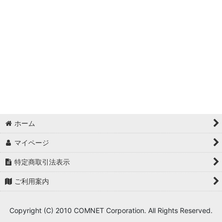
絞り込む
【レーザーサプライ商品】 (全商品)
◆2層板(アメリカ製)
◆2層板(アメリカ製) 特殊柄
◆2層板(ドイツ製)
◆2層板(ドイツ製UVシート)
◆MDF板
ホーム
◆アクリル板
マイページ
◆レーザーホイル(箔押し風シート)
特定商取引法表示
ご利用案内
◆木製品
◆印章用品
Copyright (C) 2010 COMNET Corporation. All Rights Reserved.